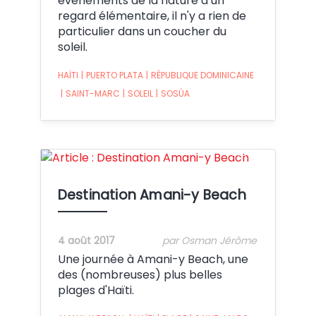
événements de la nature d’un
regard élémentaire, il n'y a rien de
particulier dans un coucher du
soleil.
HAÏTI
|
PUERTO PLATA
|
RÉPUBLIQUE DOMINICAINE
|
SAINT-MARC
|
SOLEIL
|
SOSÚA
Crédit:
Destination Amani-y Beach
4 août 2017
par Osman Jérôme
Une journée à Amani-y Beach, une
des (nombreuses) plus belles
plages d'Haïti.