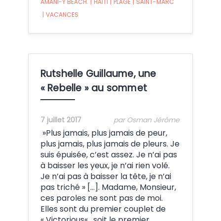
AMANI-Y BEACH.
|
HAÏTI
|
PLAGE
|
SAINT-MARC
|
VACANCES
Rutshelle Guillaume, une
« Rebelle » au sommet
7 juillet 2017
par Osman Jérôme
‌ »Plus jamais, plus jamais de peur,
plus jamais, plus jamais de pleurs. Je
suis épuisée, c’est assez. Je n’ai pas
à baisser les yeux, je n’ai rien volé.
Je n’ai pas à baisser la tête, je n’ai
pas triché » […]. Madame, Monsieur,
ces paroles ne sont pas de moi.
Elles sont du premier couplet de
« Victorious« , soit le premier