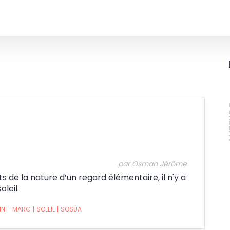
Crédit:
A
par Osman Jérôme
 de la nature d’un regard élémentaire, il n'y a
leil.
INT-MARC
|
SOLEIL
|
SOSÚA