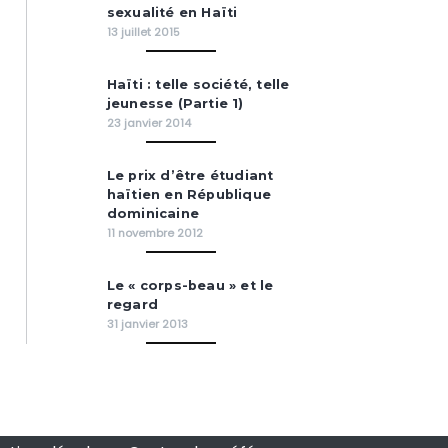
sexualité en Haïti
13 juillet 2015
Haïti : telle société, telle
jeunesse (Partie 1)
23 janvier 2014
Le prix d’être étudiant
haïtien en République
dominicaine
11 novembre 2012
Le « corps-beau » et le
regard
31 janvier 2013