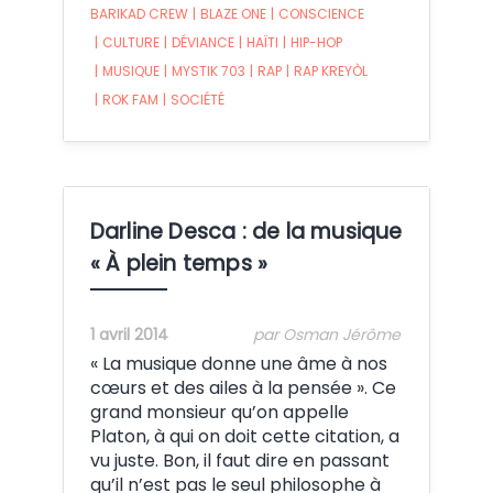
BARIKAD CREW
|
BLAZE ONE
|
CONSCIENCE
|
CULTURE
|
DÉVIANCE
|
HAÏTI
|
HIP-HOP
|
MUSIQUE
|
MYSTIK 703
|
RAP
|
RAP KREYÒL
|
ROK FAM
|
SOCIÉTÉ
Darline Desca : de la musique
« À plein temps »
1 avril 2014
par Osman Jérôme
« La musique donne une âme à nos
cœurs et des ailes à la pensée ». Ce
grand monsieur qu’on appelle
Platon, à qui on doit cette citation, a
vu juste. Bon, il faut dire en passant
qu’il n’est pas le seul philosophe à