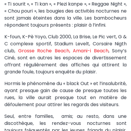
« Ti sourit », « Ti kan », « Plezi kanpe », « Reggae Night »,
« Chou pouri », les bougies des activités nocturnes ne
sont jamais éteintes dans la ville. Les bambocheurs
répondent toujours présents : plaisir à l’infini.
K-foun, K-Pè Yoyo, Club 2000, La Brise, Le Pic vert, G &
C complexe sportif, Stadium Levelt, Corsaire Nigth
club,
Grosse Roche Beach, Amani-i Beach
, Sony’s
Ciné, sont en autres les espaces de divertissement
offrant régulièrement des affiches qui attirent la
grande foule, toujours enquête du plaisir.
Hormis le phénomène du « black Out » et l’insalubrité,
ayant presque gain de cause de presque toutes les
rues, la ville aurait presque tout en matière de
défoulement pour attirer les regards des visiteurs.
Seul, entre familles, amis; au resto, dans une
discothèque, les rendez-vous nocturnes sont
toujours fréquentés par les jeunes, friands du plaisir.