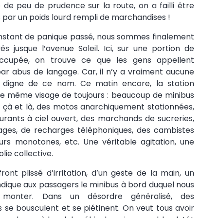
e de peu de prudence sur la route, on a failli être
 par un poids lourd rempli de marchandises !
instant de panique passé, nous sommes finalement
vés jusque l’avenue Soleil. Ici, sur une portion de
occupée, on trouve ce que les gens appellent
par abus de langage. Car, il n’y a vraiment aucune
e digne de ce nom. Ce matin encore, la station
 le même visage de toujours : beaucoup de minibus
s çà et là, des motos anarchiquement stationnées,
urants à ciel ouvert, des marchands de sucreries,
ages, de recharges téléphoniques, des cambistes
urs monotones, etc. Une véritable agitation, une
olie collective.
ront plissé d’irritation, d’un geste de la main, un
ique aux passagers le minibus à bord duquel nous
 monter. Dans un désordre généralisé, des
 se bousculent et se piétinent. On veut tous avoir