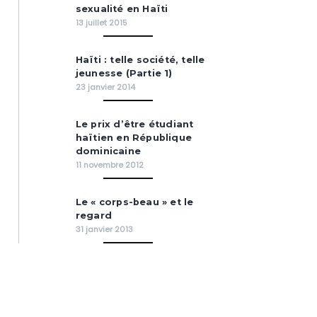
sexualité en Haïti
13 juillet 2015
Haïti : telle société, telle
jeunesse (Partie 1)
23 janvier 2014
Le prix d’être étudiant
haïtien en République
dominicaine
11 novembre 2012
Le « corps-beau » et le
regard
31 janvier 2013