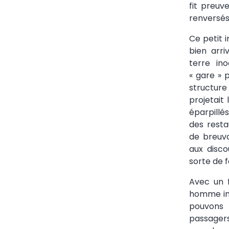
fit preuv
renversés
Ce petit 
bien arri
terre in
« gare » 
structur
projetait
éparpillé
des resta
de breuv
aux disco
sorte de f
Avec un f
homme ind
pouvons
passagers