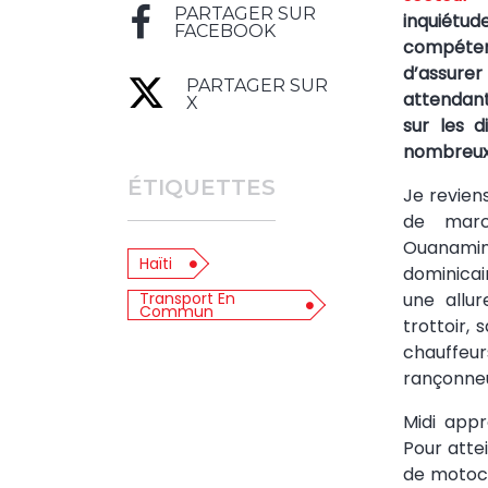
PARTAGER SUR
inquiétu
FACEBOOK
compéten
d’assurer
PARTAGER SUR
attendan
X
sur les d
nombreux 
ÉTIQUETTES
Je revien
de ma
Ouanamint
Haïti
dominica
une allu
Transport En
Commun
trottoir, 
chauffeur
rançonne
Midi appr
Pour attei
de motocy