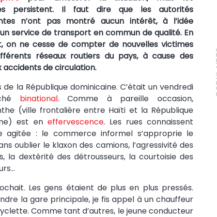
des persistent. Il faut dire que les autorités
tes n’ont pas montré aucun intérêt, à l’idée
 un service de transport en commun de qualité. En
t, on ne cesse de compter de nouvelles victimes
PO
ifférents réseaux routiers du pays, à cause des
accidents de circulation.
s de la République dominicaine. C’était un vendredi
rché
binational.
Comme à pareille occasion,
he (ville frontalière entre Haïti et la République
ine) est en
effervescence
. Les rues connaissent
re agitée : le commerce informel s’approprie le
sans oublier le klaxon des camions, l’agressivité des
s, la dextérité des détrousseurs, la courtoisie des
urs…
ochait. Les gens étaient de plus en plus pressés.
ndre la gare principale, je fis appel à un chauffeur
clette. Comme tant d’autres, le jeune conducteur