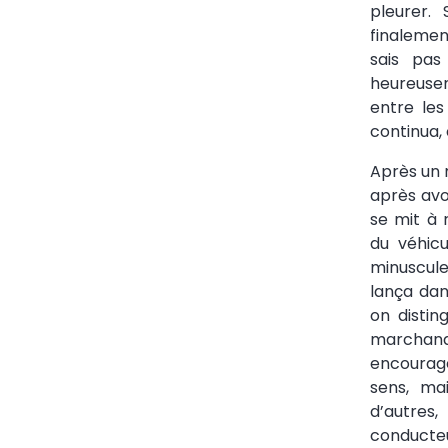
pleurer. 
finalemen
sais pas
heureuse
entre les
continua, 
Après un
après avo
se mit à 
du véhic
minuscule
lança dan
on distin
marchand
encourag
sens, ma
d’autres
conducteu