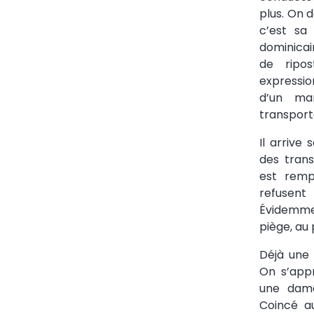
plus. On 
c’est sa
dominicai
de ripo
expressio
d’un ma
transpor
Il arrive
des trans
est remp
refusent
Évidemmen
piège, au 
Déjà une
On s’app
une dame
Coincé au