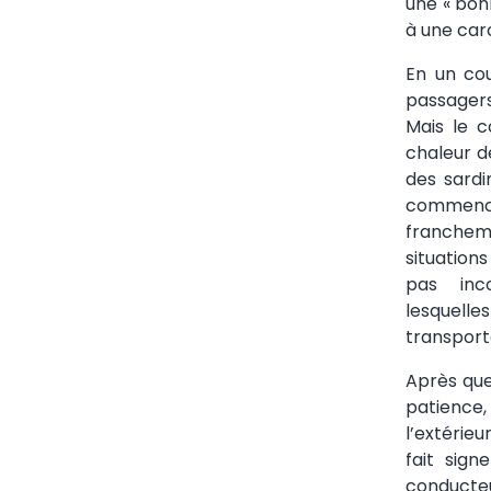
une « bon
à une car
En un cou
passagers
Mais le 
chaleur d
des sardi
commenc
franche
situation
pas inco
lesquelle
transport
Après que
patience,
l’extérie
fait sign
conducte