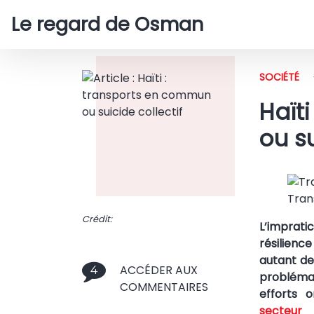
Le regard de Osman
SOCIÉTÉ
Haït
ou su
Tran
Crédit:
L’impratic
résilienc
autant de
ACCÉDER AUX
4
problém
COMMENTAIRES
efforts 
secteur 