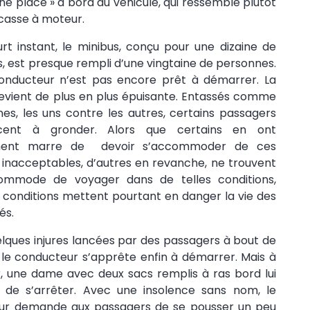
ne place » à bord du véhicule, qui ressemble plutôt
casse à moteur.
rt instant, le minibus, conçu pour une dizaine de
, est presque rempli d’une vingtaine de personnes.
conducteur n’est pas encore prêt à démarrer. La
evient de plus en plus épuisante. Entassés comme
nes, les uns contre les autres, certains passagers
ent à gronder. Alors que certains en ont
ment marre de devoir s’accommoder de ces
s inacceptables, d’autres en revanche, ne trouvent
mmode de voyager dans de telles conditions,
s conditions mettent pourtant en danger la vie des
és.
lques injures lancées par des passagers à bout de
 le conducteur s’apprête enfin à démarrer. Mais à
ur, une dame avec deux sacs remplis à ras bord lui
e de s’arrêter. Avec une insolence sans nom, le
ur demande aux passagers de se pousser un peu