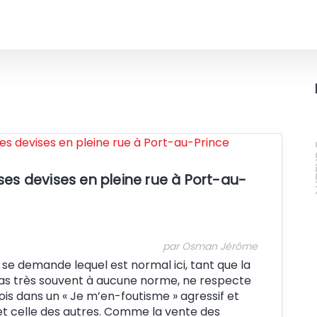
Crédit:
A
ses devises en pleine rue à Port-au-
par Osman Jérôme
n se demande lequel est normal ici, tant que la
pas très souvent à aucune norme, ne respecte
ois dans un « Je m’en-foutisme » agressif et
 et celle des autres. Comme la vente des