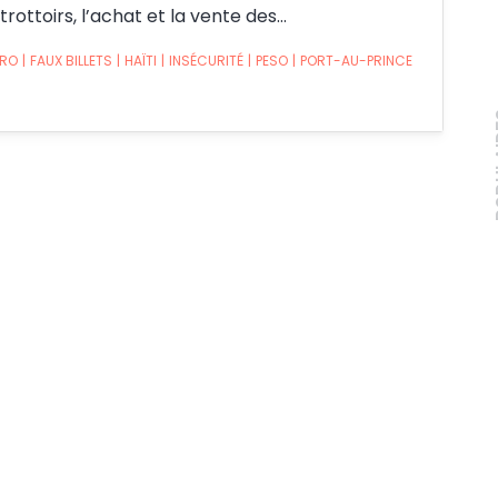
rottoirs, l’achat et la vente des…
URO
|
FAUX BILLETS
|
HAÏTI
|
INSÉCURITÉ
|
PESO
|
PORT-AU-PRINCE
PO