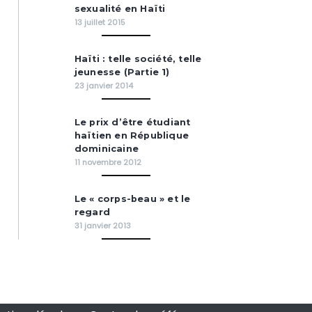
sexualité en Haïti
13 juillet 2015
Haïti : telle société, telle
jeunesse (Partie 1)
23 janvier 2014
Le prix d’être étudiant
haïtien en République
dominicaine
11 novembre 2012
Le « corps-beau » et le
regard
31 janvier 2013