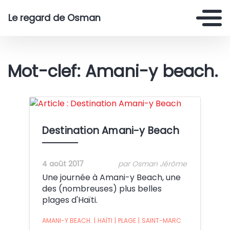
Le regard de Osman
Mot-clef: Amani-y beach.
Crédit:
Destination Amani-y Beach
4 août 2017
par Osman Jérôme
Une journée à Amani-y Beach, une
des (nombreuses) plus belles
plages d'Haïti.
AMANI-Y BEACH.
|
HAÏTI
|
PLAGE
|
SAINT-MARC