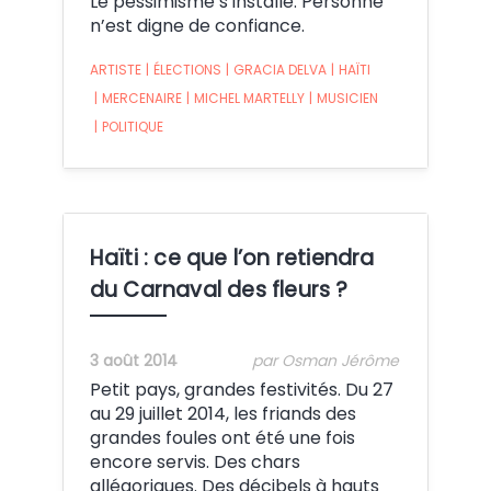
Le pessimisme s’installe. Personne
n’est digne de confiance.
ARTISTE
|
ÉLECTIONS
|
GRACIA DELVA
|
HAÏTI
|
MERCENAIRE
|
MICHEL MARTELLY
|
MUSICIEN
|
POLITIQUE
Haïti : ce que l’on retiendra
du Carnaval des fleurs ?
3 août 2014
par Osman Jérôme
Petit pays, grandes festivités. Du 27
au 29 juillet 2014, les friands des
grandes foules ont été une fois
encore servis. Des chars
allégoriques. Des décibels à hauts