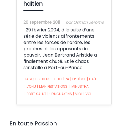
haïtien
20 septembre 2011
par Osman Jérôme
29 février 2004, à la suite d’une
série de violents affrontements
entre les forces de l’ordre, les
proches et les opposants du
pouvoir, Jean Bertrand Aristide a
finalement chuté. Et le chaos
s’installe à Port-au-Prince.
CASQUES BLEUS
|
CHOLÉRA
|
ÉPIDÉMIE
|
HAÏTI
|
L’ONU
|
MANIFESTATIONS.
|
MINUSTHA
|
PORT SALUT
|
URUGUAYENS
|
VIOL
|
VOL
En toute Passion