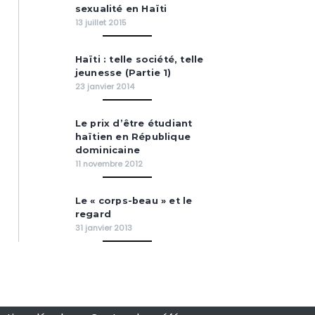
sexualité en Haïti
13 juillet 2015
Haïti : telle société, telle
jeunesse (Partie 1)
23 janvier 2014
Le prix d’être étudiant
haïtien en République
dominicaine
11 novembre 2012
Le « corps-beau » et le
regard
31 janvier 2013