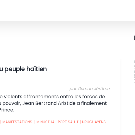
A
u peuple haïtien
par Osman Jérôme
 de violents affrontements entre les forces de
u pouvoir, Jean Bertrand Aristide a finalement
Prince.
|
MANIFESTATIONS.
|
MINUSTHA
|
PORT SALUT
|
URUGUAYENS