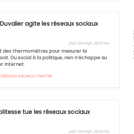
Duvalier agite les réseaux sociaux
PO
par Osman Jérôme
ont des thermomètres pour mesurer la
it. Du social à la politique, rien n’échappe au
r Internet.
|
RÉSEAUX SOCIAUX
|
TWITTER
olitesse tue les réseaux sociaux
par Osman Jérôme