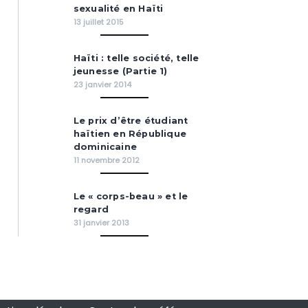
sexualité en Haïti
13 juillet 2015
Haïti : telle société, telle
jeunesse (Partie 1)
23 janvier 2014
Le prix d’être étudiant
haïtien en République
dominicaine
11 novembre 2012
Le « corps-beau » et le
regard
31 janvier 2013