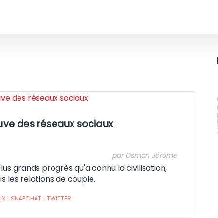
Crédit:
A
euve des réseaux sociaux
par Osman Jérôme
lus grands progrès qu'a connu la civilisation,
 les relations de couple.
UX
|
SNAPCHAT
|
TWITTER