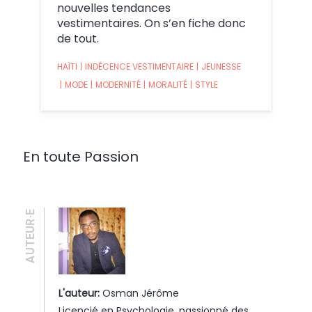
nouvelles tendances
vestimentaires. On s’en fiche donc
de tout.
HAÏTI
|
INDÉCENCE VESTIMENTAIRE
|
JEUNESSE
|
MODE
|
MODERNITÉ
|
MORALITÉ
|
STYLE
En toute Passion
AUTEUR·E
L'auteur:
Osman Jérôme
Licencié en Psychologie, passionné des