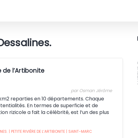
Dessalines.
A
de l’Artibonite
par Osman Jérôme
 km2 reparties en 10 départements. Chaque
entialités. En termes de superficie et de
on rizicole a fait la célébrité, est l’un des plus
NES.
|
PETITE RIVIÈRE DE L’ARTIBONITE
|
SAINT-MARC