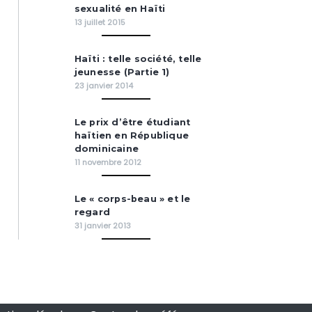
sexualité en Haïti
13 juillet 2015
Haïti : telle société, telle
jeunesse (Partie 1)
23 janvier 2014
Le prix d’être étudiant
haïtien en République
dominicaine
11 novembre 2012
Le « corps-beau » et le
regard
31 janvier 2013