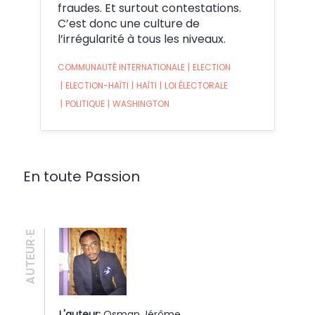
fraudes. Et surtout contestations.
C’est donc une culture de
l’irrégularité à tous les niveaux.
COMMUNAUTÉ INTERNATIONALE
|
ELECTION
|
ELECTION-HAÏTI
|
HAÏTI
|
LOI ÉLECTORALE
|
POLITIQUE
|
WASHINGTON
En toute Passion
AUTEUR·E
L'auteur:
Osman Jérôme