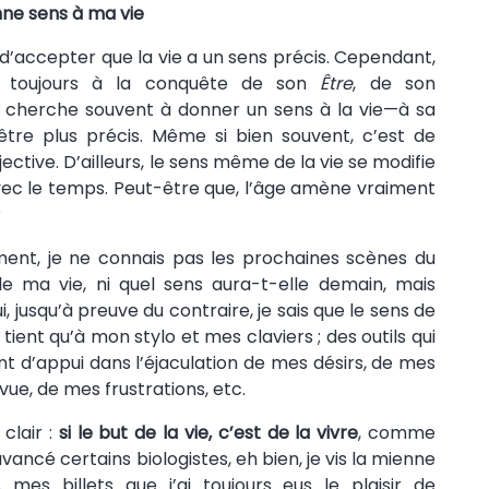
nne sens à ma vie
n d’accepter que la vie a un sens précis. Cependant,
, toujours à la conquête de son
Être
, de son
, cherche souvent à donner un sens à la vie—à sa
être plus précis. Même si bien souvent, c’est de
ective. D’ailleurs, le sens même de la vie se modifie
vec le temps. Peut-être que, l’âge amène vraiment
?
ent, je ne connais pas les prochaines scènes du
e ma vie, ni quel sens aura-t-elle demain, mais
i, jusqu’à preuve du contraire, je sais que le sens de
tient qu’à mon stylo et mes claviers ; des outils qui
t d’appui dans l’éjaculation de mes désirs, de mes
vue, de mes frustrations, etc.
clair :
si le but de la vie, c’est de la vivre
, comme
vancé certains biologistes, eh bien, je vis la mienne
 mes billets que j’ai toujours eus le plaisir de