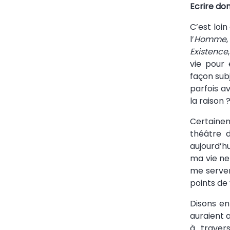
Ecrire do
C’est loi
l’
Homme
Existence
vie pour 
façon subj
parfois a
la raison 
Certainem
théâtre d
aujourd’hu
ma vie ne 
me serven
points de 
Disons en 
auraient a
à travers