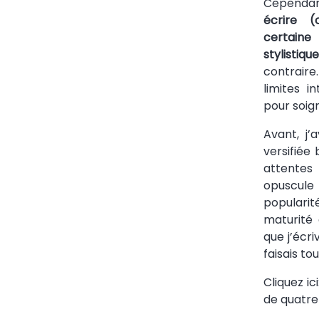
Cependant
écrire (
certain
stylistique
contraire
limites i
pour soig
Avant, j’
versifiée
attentes
opuscule
populari
maturité 
que j’écri
faisais tou
Cliquez ici
de quatre 