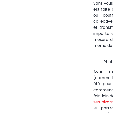
Sans vous
est faite 
ou bouff
collectiv
et transm
importe le
mesure de
même du m
Phot
Avant m
(comme le
été pour
commencé v
fait, loin
ses bizarr
le port