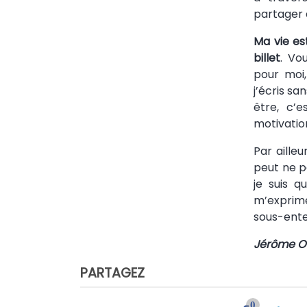
partager 
Ma vie es
billet
. Vo
pour moi
j’écris sa
être, c’
motivatio
Par ailleu
peut ne p
je suis 
m’exprime
sous-enten
Jérôme 
PARTAGEZ
0