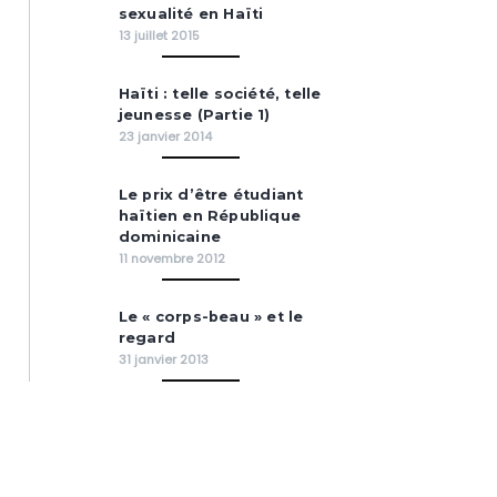
sexualité en Haïti
13 juillet 2015
Haïti : telle société, telle
jeunesse (Partie 1)
23 janvier 2014
Le prix d’être étudiant
haïtien en République
dominicaine
11 novembre 2012
Le « corps-beau » et le
regard
31 janvier 2013