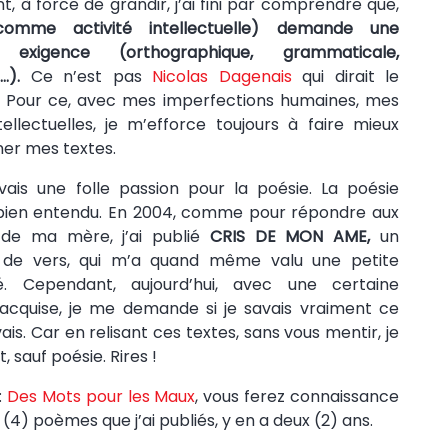
, à force de grandir, j’ai fini par comprendre que,
comme activité intellectuelle)
demande une
e exigence (orthographique, grammaticale,
…).
Ce n’est pas
Nicolas Dagenais
qui dirait le
. Pour ce, avec mes imperfections humaines, mes
ntellectuelles, je m’efforce toujours à faire mieux
ner mes textes.
avais une folle passion pour la poésie. La poésie
 bien entendu. En 2004, comme pour répondre aux
 de ma mère, j’ai publié
CRIS DE MON AME,
un
 de vers, qui m’a quand même valu une petite
té. Cependant, aujourd’hui, avec une certaine
acquise, je me demande si je savais vraiment ce
vais. Car en relisant ces textes, sans vous mentir, je
t, sauf poésie. Rires !
:
Des Mots pour les Maux
, vous ferez connaissance
(4) poèmes que j’ai publiés, y en a deux (2) ans.