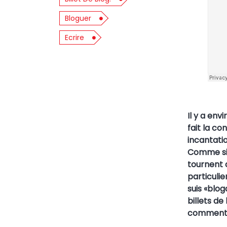
Bloguer
Ecrire
Il y a env
fait la c
incantatio
Comme si 
tournent 
particulie
suis
«
blog
billets de 
commenter