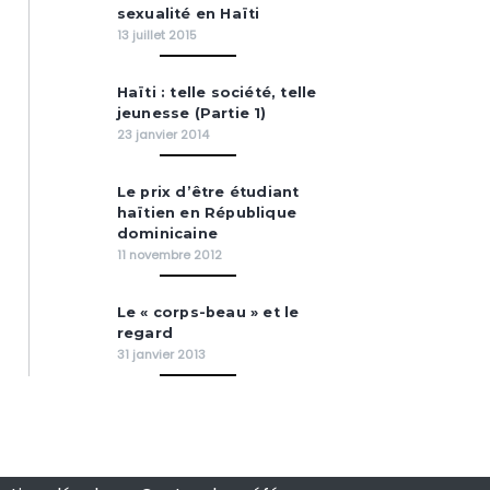
sexualité en Haïti
13 juillet 2015
Haïti : telle société, telle
jeunesse (Partie 1)
23 janvier 2014
Le prix d’être étudiant
haïtien en République
dominicaine
11 novembre 2012
Le « corps-beau » et le
regard
31 janvier 2013