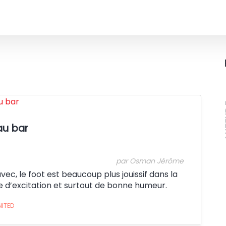
Crédit:
A
au bar
par Osman Jérôme
vec, le foot est beaucoup plus jouissif dans la
ée d’excitation et surtout de bonne humeur.
NITED