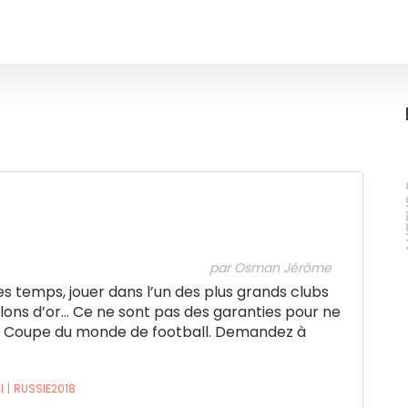
A
l
par Osman Jérôme
les temps, jouer dans l’un des plus grands clubs
allons d’or… Ce ne sont pas des garanties pour ne
e Coupe du monde de football. Demandez à
I
|
RUSSIE2018