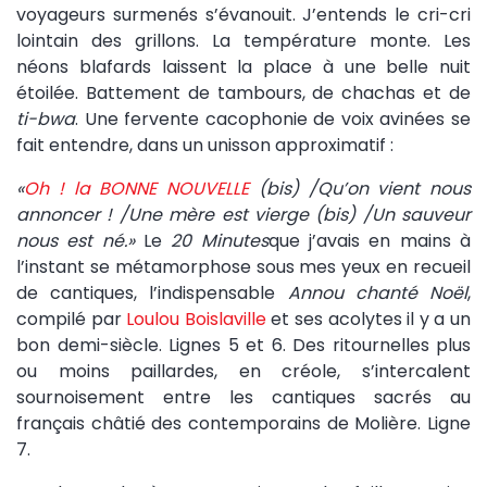
voyageurs surmenés s’évanouit. J’entends le cri-cri
lointain des grillons. La température monte. Les
néons blafards laissent la place à une belle nuit
étoilée. Battement de tambours, de chachas et de
ti-bwa
. Une fervente cacophonie de voix avinées se
fait entendre, dans un unisson approximatif :
«
Oh ! la BONNE NOUVELLE
(bis) /Qu’on vient nous
annoncer ! /Une mère est vierge (bis) /Un sauveur
nous est né.»
Le
20 Minutes
que j’avais en mains à
l’instant se métamorphose sous mes yeux en recueil
de cantiques, l’indispensable
Annou chanté Noël
,
compilé par
Loulou Boislaville
et ses acolytes il y a un
bon demi-siècle. Lignes 5 et 6. Des ritournelles plus
ou moins paillardes, en créole, s’intercalent
sournoisement entre les cantiques sacrés au
français châtié des contemporains de Molière. Ligne
7.