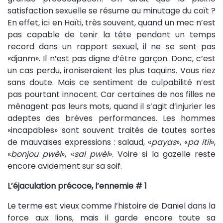
satisfaction sexuelle se résume au minutage du coït ?
En effet, ici en Haïti, très souvent, quand un mec n’est
pas capable de tenir la tête pendant un temps
record dans un rapport sexuel, il ne se sent pas
«djanm». Il n’est pas digne d’être garçon. Donc, c’est
un cas perdu, ironiseraient les plus taquins. Vous riez
sans doute. Mais ce sentiment de culpabilité n’est
pas pourtant innocent. Car certaines de nos filles ne
ménagent pas leurs mots, quand il s’agit d’injurier les
adeptes des brèves performances. Les hommes
«incapables» sont souvent traités de toutes sortes
de mauvaises expressions : salaud, «
payas
», «
pa itil
»,
«
bonjou pwèl
», «
sal pwèl
». Voire si la gazelle reste
encore avidement sur sa soif.
L’éjaculation précoce, l’ennemie # 1
Le terme est vieux comme l’histoire de Daniel dans la
force aux lions, mais il garde encore toute sa